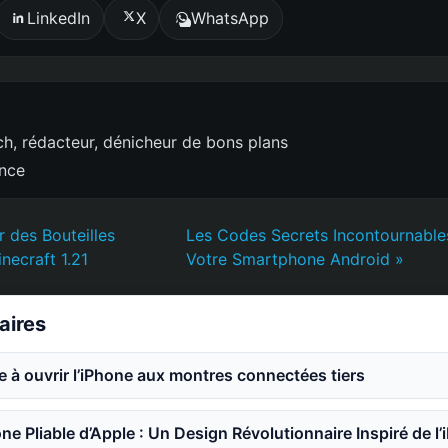
LinkedIn
X
WhatsApp
h, rédacteur, dénicheur de bons plans
ence
 des Bouteilles
Les Codes Secrets Incontournable
ecraft 1.21
Votre Smartphone Android »
laires
e à ouvrir l’iPhone aux montres connectées tiers
ne Pliable d’Apple : Un Design Révolutionnaire Inspiré de l’