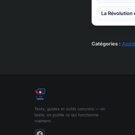
La Révolution 
Catégories :
Appl
Tests, guides et outils concrets — on
teste, on publie ce qui fonctionne
vraiment.