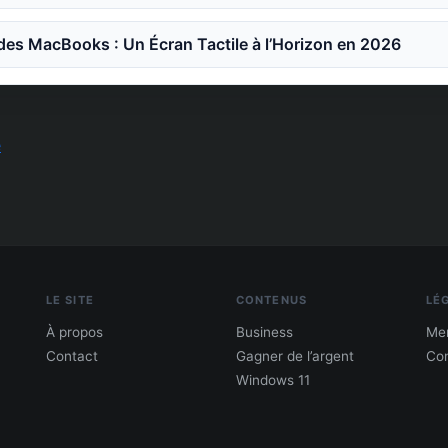
des MacBooks : Un Écran Tactile à l’Horizon en 2026
e
LE SITE
CONTENUS
LÉ
À propos
Business
Men
Contact
Gagner de l’argent
Con
Windows 11