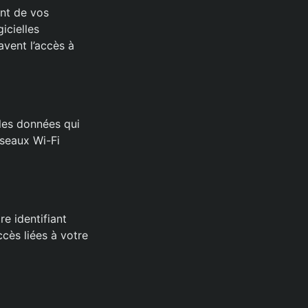
ent de vos
icielles
avent l’accès à
 les données qui
éseaux Wi-Fi
e identifiant
cès liées à votre