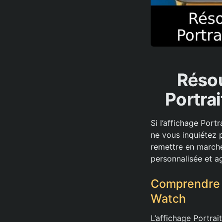
Résou
Portra
Si l’affichage Port
ne vous inquiétez p
remettre en marche
personnalisée et a
Comprendre l
Watch
L’affichage Portra