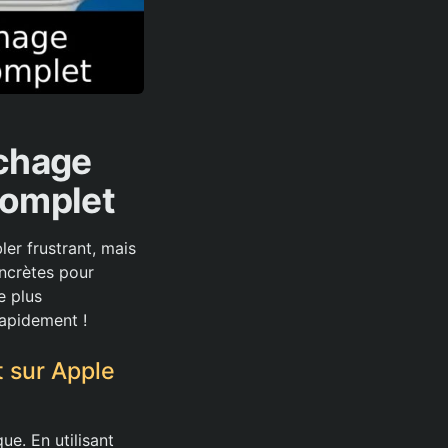
ichage
Complet
ler frustrant, mais
oncrètes pour
e plus
rapidement !
t sur Apple
ue. En utilisant