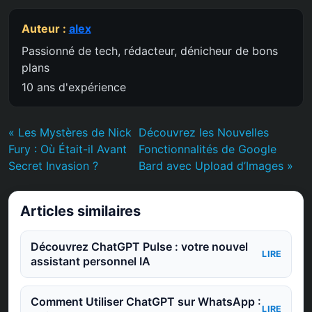
Auteur :
alex
Passionné de tech, rédacteur, dénicheur de bons
plans
10 ans d'expérience
« Les Mystères de Nick
Découvrez les Nouvelles
Fury : Où Était-il Avant
Fonctionnalités de Google
Secret Invasion ?
Bard avec Upload d’Images »
Articles similaires
Découvrez ChatGPT Pulse : votre nouvel
LIRE
assistant personnel IA
Comment Utiliser ChatGPT sur WhatsApp :
LIRE