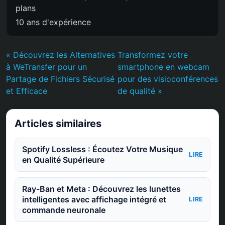
plans
10 ans d'expérience
« Découvrez les Alternatives
Transformez votre
à WeTransfer pour un
smartphone en webcam
Partage de Fichiers Sécurisé
pour des visioconférences
et Efficace
de qualité »
Articles similaires
Spotify Lossless : Écoutez Votre Musique
LIRE
en Qualité Supérieure
Ray-Ban et Meta : Découvrez les lunettes
intelligentes avec affichage intégré et
LIRE
commande neuronale