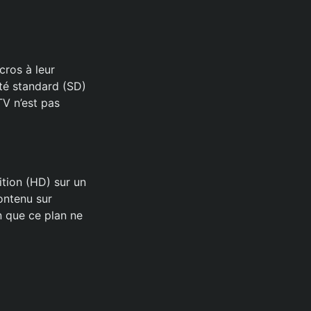
cros à leur
té standard (SD)
TV n’est pas
ition (HD) sur un
contenu sur
n que ce plan ne