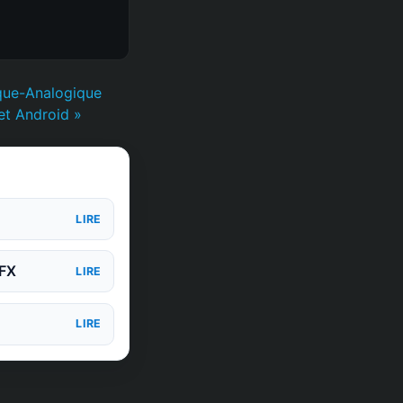
que-Analogique
 et Android »
LIRE
 FX
LIRE
LIRE