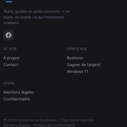
Tests, guides et outils concrets — on
teste, on publie ce qui fonctionne
vraiment.
LE SITE
CONTENUS
À propos
Business
Contact
Gagner de l’argent
Windows 11
LÉGAL
Mentions légales
Confidentialité
PDF : 10 Méthodes pour gagner de
l'argent
© 2026 Ca marche ça fonctionne — Tous droits réservés.
Gagne 300 € – 5 000 € / mois · Guide testé
Mentions légales
·
Politique de confidentialité