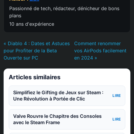
Passionné de tech, rédacteur, dénicheur de bons
plans
10 ans d'expérience
« Diablo 4 : Dates et Astuces
Comment renommer
pour Profiter de la Beta
vos AirPods facilement
Ouverte sur PC
en 2024 »
Articles similaires
Simplifiez le Gifting de Jeux sur Steam :
LIRE
Une Révolution à Portée de Clic
Valve Rouvre le Chapitre des Consoles
LIRE
avec le Steam Frame