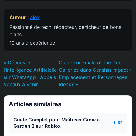
Auteur :
alex
Passionné de tech, rédacteur, dénicheur de bons
plans
10 ans d'expérience
« Découvrez
Guide sur Finale of the Deep
l’Intelligence Artificielle
Galleries dans Genshin Impact :
sur WhatsApp : Appels
Emplacement et Personnages
Vocaux à Venir
Idéaux »
Articles similaires
Guide Complet pour Maîtriser Grow a
LIRE
Garden 2 sur Roblox