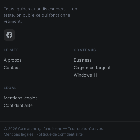
Tests, guides et outils concrets — on
teste, on publie ce qui fonctionne
vraiment.
LE SITE
CONTENUS
À propos
Business
Contact
Gagner de l’argent
Windows 11
LÉGAL
Mentions légales
Confidentialité
PDF : 10 Méthodes pour gagner de
l'argent
© 2026 Ca marche ça fonctionne — Tous droits réservés.
Gagne 300 € – 5 000 € / mois · Guide testé
Mentions légales
·
Politique de confidentialité