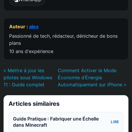
Auteur :
alex
Passionné de tech, rédacteur, dénicheur de bons
plans
10 ans d'expérience
« Mettre à jour les
Comment Activer le Mode
pilotes sous Windows
Économie d’Énergie
11 : Guide complet
Automatiquement sur iPhone »
Articles similaires
Guide Pratique : Fabriquer une Échelle
LIRE
dans Minecraft