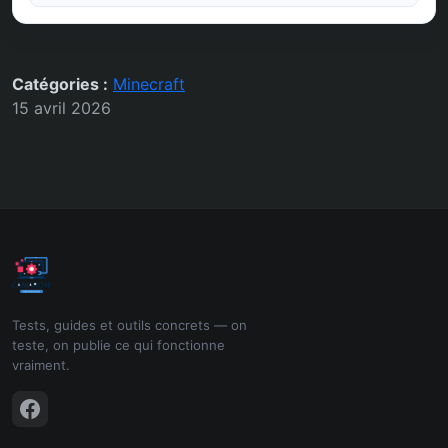
Catégories :
Minecraft
15 avril 2026
Tests, guides et outils concrets — on
teste, on publie ce qui fonctionne
vraiment.