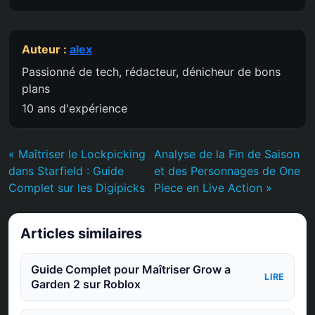
Auteur :
alex
Passionné de tech, rédacteur, dénicheur de bons
plans
10 ans d'expérience
« Maîtriser le Lockpicking
Analyse de la Fin de Saison
dans Starfield : Guide
et des Personnages de One
Complet sur les Digipicks
Piece en Live Action »
Articles similaires
Guide Complet pour Maîtriser Grow a
LIRE
Garden 2 sur Roblox