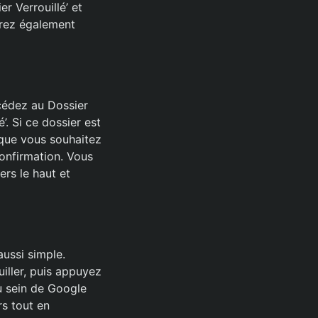
r Verrouillé’ et
rrez également
ccédez au Dossier
é’. Si ce dossier est
 que vous souhaitez
confirmation. Vous
rs le haut et
ussi simple.
iller, puis appuyez
au sein de Google
s tout en