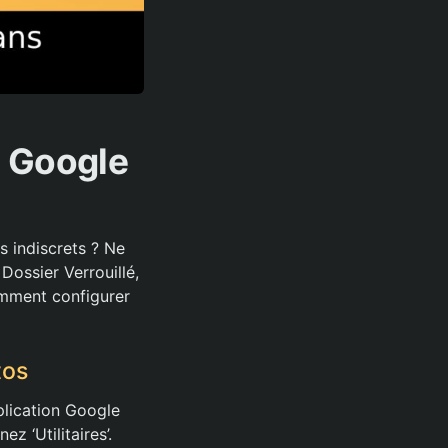
s Google
s indiscrets ? Ne
Dossier Verrouillé,
omment configurer
tos
plication Google
z ‘Utilitaires’.