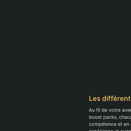
Les différen
Au fil de votre ave
boost packs, chacu
compétence et en e
expérience et augme