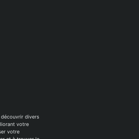
 découvrir divers
iorant votre
ser votre
r et à trouver le