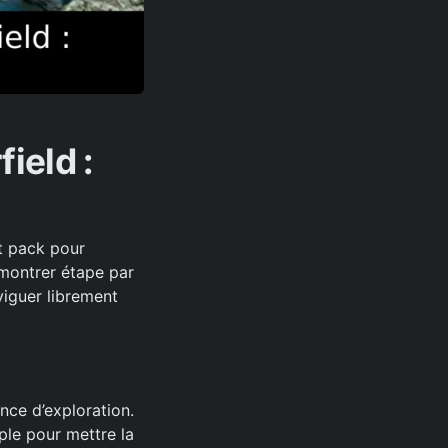
ield :
t pack pour
 montrer étape par
viguer librement
nce d’exploration.
ple pour mettre la