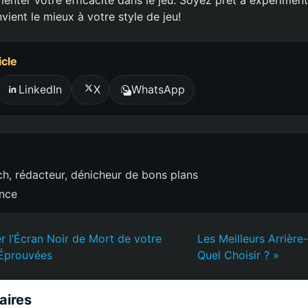
ient le mieux à votre style de jeu!
icle
LinkedIn
X
WhatsApp
h, rédacteur, dénicheur de bons plans
ence
 l’Écran Noir de Mort de votre
Les Meilleurs Arrière-
 Éprouvées
Quel Choisir ? »
laires