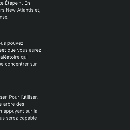
te Étape ». En
rs New Atlantis et,
nse.
vous pouvez
leet que vous aurez
 aléatoire qui
se concentrer sur
r. Pour l’utiliser,
e arbre des
n appuyant sur la
ous serez capable