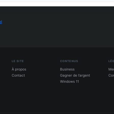
l
LE SITE
CONTENUS
LÉ
À propos
Business
Men
Contact
Gagner de l’argent
Con
Windows 11
PDF : 10 Méthodes pour gagner de l'argent