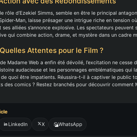
d’Action avec des Rebondissements
le rôle d’Ezekiel Simms, semble en être le principal antago
pider-Man, laisse présager une intrigue riche en tension où
ses alliées s’annonce explosive. Les spectateurs peuvent s
ive qui combine action, drame, et mystère dans un cadre 
Quelles Attentes pour le Film ?
r de Madame Web a enfin été dévoilé, l’excitation ne cesse 
istoire audacieuse et les personnages emblématiques qui la
de quoi être impatients. Réussira-t-il à captiver le public t
s des comics ? Restez branchés pour découvrir comment M
icle
LinkedIn
X
WhatsApp