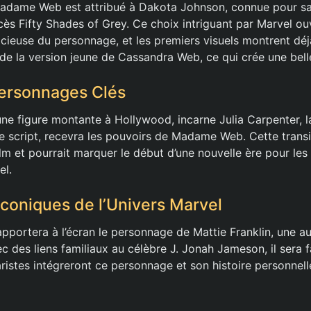
e Madame Web est attribué à Dakota Johnson, connue pour 
cès Fifty Shades of Grey. Ce choix intriguant par Marvel ou
acieuse du personnage, et les premiers visuels montrent dé
de la version jeune de Cassandra Web, ce qui crée une belle
Personnages Clés
e figure montante à Hollywood, incarne Julia Carpenter, l
e script, recevra les pouvoirs de Madame Web. Cette transit
film et pourrait marquer le début d’une nouvelle ère pour le
el.
Iconiques de l’Univers Marvel
pportera à l’écran le personnage de Mattie Franklin, une au
 des liens familiaux au célèbre J. Jonah Jameson, il sera f
istes intégreront ce personnage et son histoire personnelle