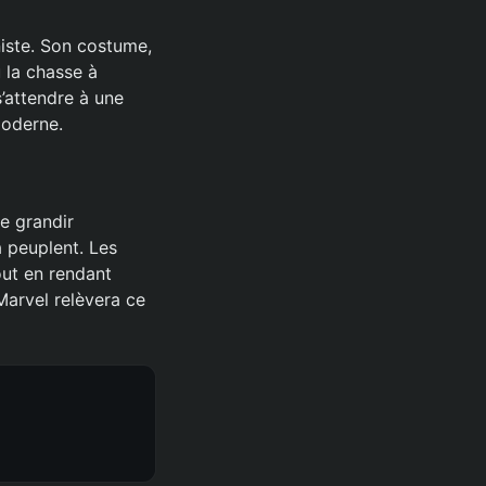
niste. Son costume,
 la chasse à
’attendre à une
moderne.
de grandir
 peuplent. Les
out en rendant
arvel relèvera ce