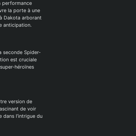
sa performance
vre la porte à une
jà Dakota arborant
 anticipation.
a seconde Spider-
ion est cruciale
s super-héroïnes
tre version de
ascinant de voir
 dans l’intrigue du