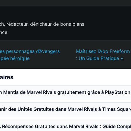
h, rédacteur, dénicheur de bons plans
ence
les personnages d’Avengers
Maîtrisez l’App Freeform
pée héroïque
: Un Guide Pratique »
laires
n Mantis de Marvel Rivals gratuitement grâce à PlayStation
ir des Unités Gratuites dans Marvel Rivals à Times Squar
 Récompenses Gratuites dans Marvel Rivals : Guide Compl