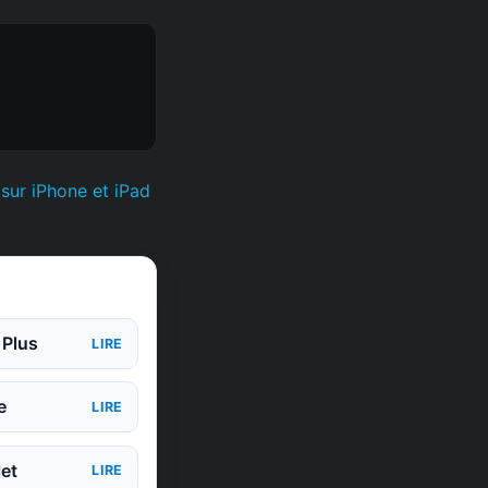
 sur iPhone et iPad
 Plus
LIRE
e
LIRE
et
LIRE