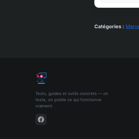
Catégories :
Marve
Tests, guides et outils concrets — on
teste, on publie ce qui fonctionne
vraiment.