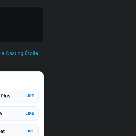
e Casting Étoilé
 Plus
LIRE
e
LIRE
et
LIRE