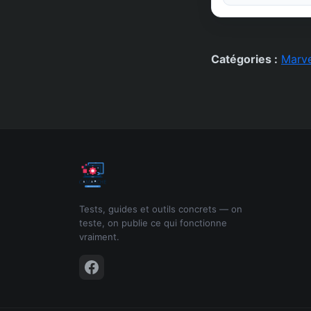
Catégories :
Marve
Tests, guides et outils concrets — on
teste, on publie ce qui fonctionne
vraiment.