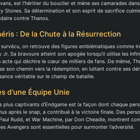
Evans, est l’héritier du bouclier et mène ses camarades dan
ity Stones. Sa détermination et son esprit de sacrifice culm
daire contre Thanos.
ris : De la Chute à la Résurrection
 survécu, on retrouve des figures emblématiques comme Ir
r. Sa bravoure atteint son apogée lorsqu’il utilise les Infi
 acte qui déchire le cœur de milliers de fans. De même, Tho
e son chemin vers la rédemption, en luttant contre ses dém
sance véritable sur le champ de bataille.
s d’une Équipe Unie
es plus captivants d’Endgame est la façon dont chaque pe
nus après le snap, a contribué à la victoire finale. Des p
Paul Rudd, et War Machine, par Don Cheadle, montrent comm
es Avengers sont essentielles pour surmonter l’adversité.