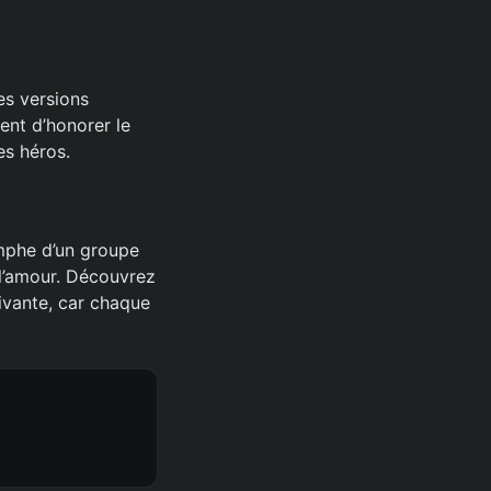
es versions
nt d’honorer le
es héros.
omphe d’un groupe
 l’amour. Découvrez
ivante, car chaque