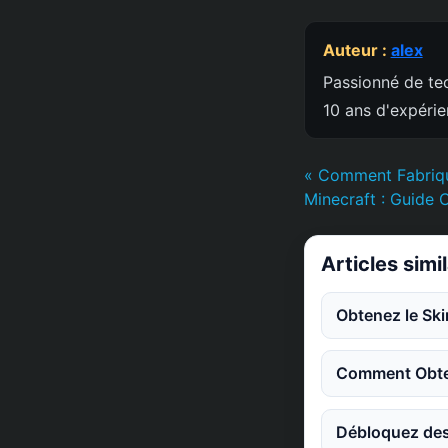
Auteur :
alex
Passionné de tec
10 ans d'expéri
« Comment Fabriqu
Minecraft : Guide 
Articles simi
Obtenez le Ski
Comment Obten
Débloquez des