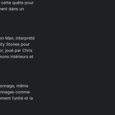
s cette quête pour
inent dans un
on Man, interprété
nity Stones pour
r, joué par Chris
ons intérieurs et
rsonnage, même
ersonnages comme
ent l’unité et la