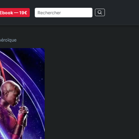
Ebook — 19€
héroïque