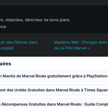
h, rédacteur, dénicheur de bons plans
ence
er des Flèches dans
Madame Web : Plongée dans l
Complet
de ce Film Marvel »
laires
n Mantis de Marvel Rivals gratuitement grâce à PlayStation
ir des Unités Gratuites dans Marvel Rivals à Times Squar
 Récompenses Gratuites dans Marvel Rivals : Guide Compl