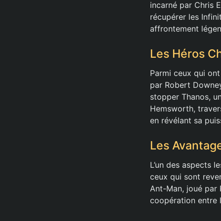
incarné par Chris 
récupérer les Infin
affrontement légen
Les Héros Ché
Parmi ceux qui ont
par Robert Downey J
stopper Thanos, un
Hemsworth, travers
en révélant sa puis
Les Avantage
L’un des aspects l
ceux qui sont reve
Ant-Man, joué par 
coopération entre l