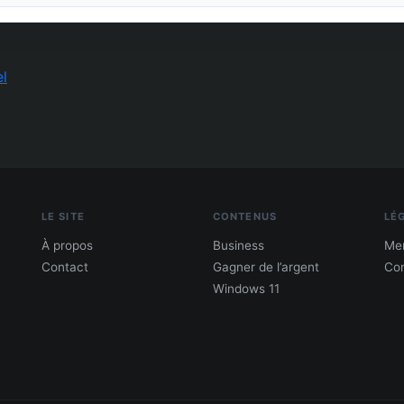
l
LE SITE
CONTENUS
LÉ
À propos
Business
Men
Contact
Gagner de l’argent
Con
Windows 11
PDF : 10 Méthodes pour gagner de l'argent