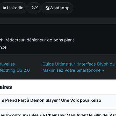
LinkedIn
X
WhatsApp
h, rédacteur, dénicheur de bons plans
ence
ouvelles
Guide Ultime sur l’Interface Glyph du
 Nothing OS 2.0
Maximisez Votre Smartphone »
laires
m Prend Part à Demon Slayer : Une Voix pour Keizo
es Incontournables de Chainsaw Man Avant le Film de l’Ar