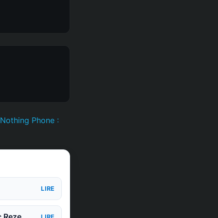
 Nothing Phone :
LIRE
c Reze
LIRE