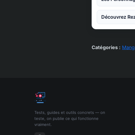
Découvrez Rez
Catégories :
Mang
Tests, guides et outils concrets — on
teste, on publie ce qui fonctionne
vraiment.