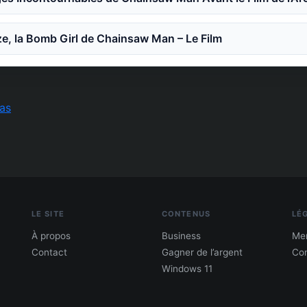
e, la Bomb Girl de Chainsaw Man – Le Film
as
LE SITE
CONTENUS
LÉ
À propos
Business
Men
Contact
Gagner de l’argent
Con
Windows 11