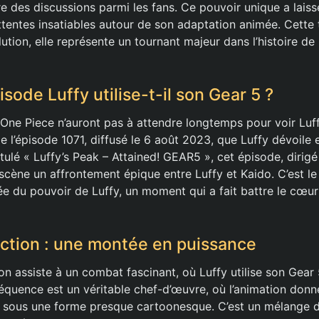
re des discussions parmi les fans. Ce pouvoir unique a lais
ttentes insatiables autour de son adaptation animée. Cette 
tion, elle représente un tournant majeur dans l’histoire de 
sode Luffy utilise-t-il son Gear 5 ?
One Piece n’auront pas à attendre longtemps pour voir Luf
de l’épisode 1071, diffusé le 6 août 2023, que Luffy dévoile 
itulé « Luffy’s Peak – Attained! GEAR5 », cet épisode, dirig
cène un affrontement épique entre Luffy et Kaido. C’est 
e du pouvoir de Luffy, un moment qui a fait battre le cœur
’action : une montée en puissance
on assiste à un combat fascinant, où Luffy utilise son Gear
équence est un véritable chef-d’œuvre, où l’animation donne
 sous une forme presque cartoonesque. C’est un mélange d