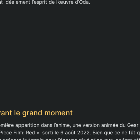
nt idéalement l’esprit de l’œuvre d’Oda.
vant le grand moment
ière apparition dans l’anime, une version animée du Gear 5
Piece Film: Red », sorti le 6 août 2022. Bien que ce ne fût 
 a préparé le terrain pour l’énorme révélation que les fans a