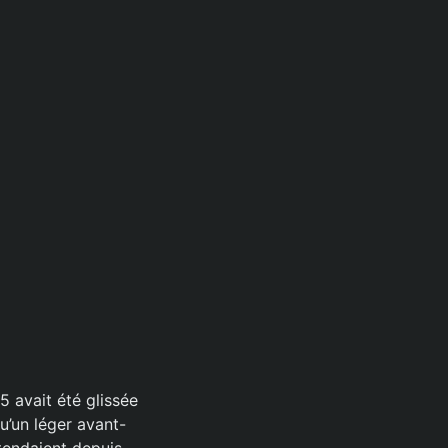
 avait été glissée
qu’un léger avant-
ttendaient depuis