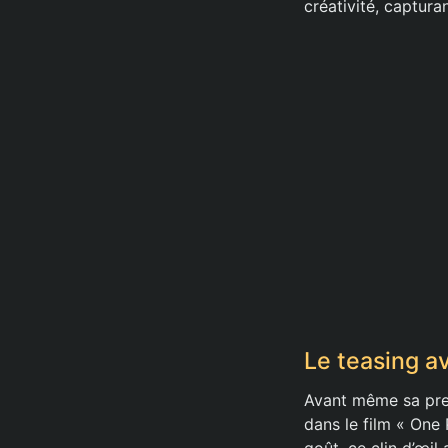
créativité, captura
Le teasing a
Avant même sa prem
dans le film « One 
goût, ce clin d’œil