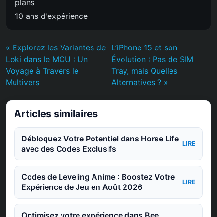
plans
10 ans d'expérience
« Explorez les Variantes de
L’iPhone 15 et son
Loki dans le MCU : Un
Évolution : Pas de SIM
Voyage à Travers le
Tray, mais Quelles
Multivers
Alternatives ? »
Articles similaires
Débloquez Votre Potentiel dans Horse Life
LIRE
avec des Codes Exclusifs
Codes de Leveling Anime : Boostez Votre
LIRE
Expérience de Jeu en Août 2026
Optimisez votre expérience dans Bee