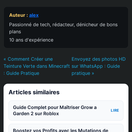
Auteur :
alex
Passionné de tech, rédacteur, dénicheur de bons
plans
10 ans d'expérience
« Comment Créer une
Envoyez des photos HD
Teinture Verte dans Minecraft
sur WhatsApp : Guide
: Guide Pratique
pratique »
Articles similaires
Guide Complet pour Maîtriser Grow a
LIRE
Garden 2 sur Roblox
Boostez vos Profits avec les Mutations de