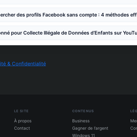
rcher des profils Facebook sans compte : 4 méthodes eff
nné pour Collecte Illégale de Données d’Enfants sur YouT
ité & Confidentialité
LE SITE
CONTENUS
LÉ
À propos
Business
Men
Contact
Gagner de l’argent
Con
Windows 11