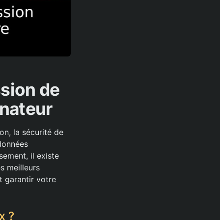
ssion de
inateur
n, la sécurité de
 données
ement, il existe
s meilleurs
 garantir votre
x ?