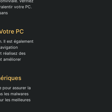
onviviale. Vérifiez
alentir votre PC.
 sans
 Votre PC
n. Il est également
navigation
t réalisez des
nt améliorer
mériques
e pour assurer la
as les malwares
ur les meilleures