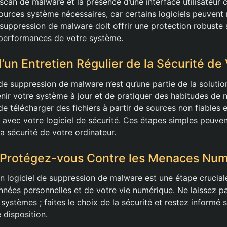
u scan de malware et la présence d’une interface utilisateur c
urces système nécessaires, car certains logiciels peuvent r
 suppression de malware doit offrir une protection robuste
performances de votre système.
’un Entretien Régulier de la Sécurité de
l de suppression de malware n’est qu’une partie de la solutio
enir votre système à jour et de pratiquer des habitudes de 
de télécharger des fichiers à partir de sources non fiables e
s avec votre logiciel de sécurité. Ces étapes simples peuve
a sécurité de votre ordinateur.
: Protégez-vous Contre les Menaces Nu
on logiciel de suppression de malware est une étape crucial
nnées personnelles et de votre vie numérique. Ne laissez p
stèmes ; faites le choix de la sécurité et restez informé s
 disposition.