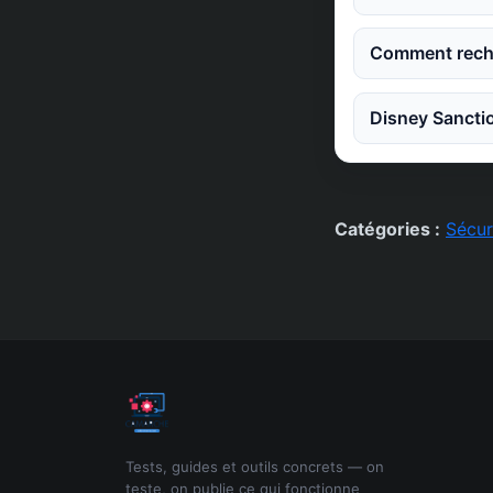
Comment reche
Disney Sanctio
Catégories :
Sécur
Tests, guides et outils concrets — on
teste, on publie ce qui fonctionne