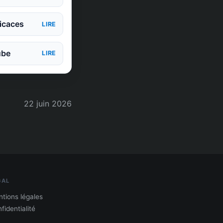
icaces
LIRE
ube
LIRE
22 juin 2026
GAL
tions légales
fidentialité