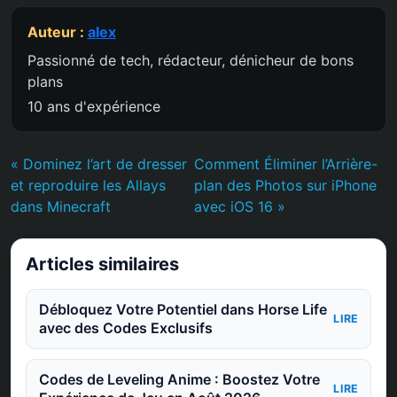
Auteur :
alex
Passionné de tech, rédacteur, dénicheur de bons
plans
10 ans d'expérience
« Dominez l’art de dresser
Comment Éliminer l’Arrière-
et reproduire les Allays
plan des Photos sur iPhone
dans Minecraft
avec iOS 16 »
Articles similaires
Débloquez Votre Potentiel dans Horse Life
LIRE
avec des Codes Exclusifs
Codes de Leveling Anime : Boostez Votre
LIRE