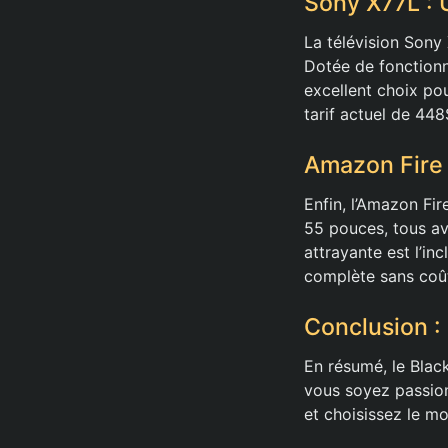
Sony X77L : 
La télévision Sony 
Dotée de fonctionn
excellent choix po
tarif actuel de 448
Amazon Fire 
Enfin, l’Amazon Fi
55 pouces, tous av
attrayante est l’in
complète sans coû
Conclusion :
En résumé, le Blac
vous soyez passio
et choisissez le m