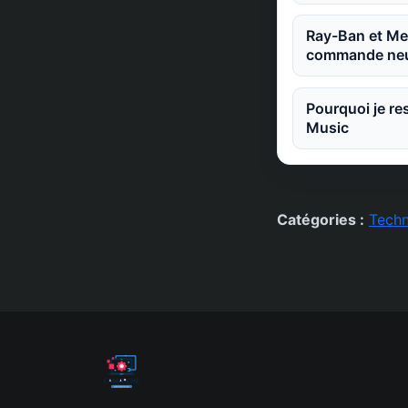
Ray-Ban et Met
commande neu
Pourquoi je re
Music
Catégories :
Techn