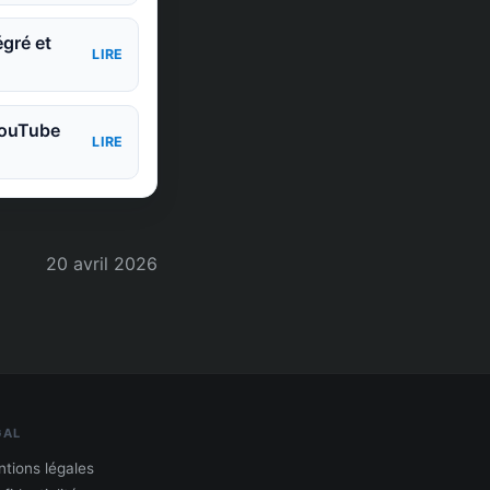
égré et
LIRE
 YouTube
LIRE
20 avril 2026
GAL
tions légales