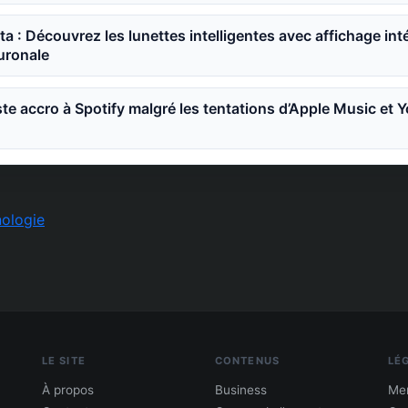
a : Découvrez les lunettes intelligentes avec affichage int
ronale
ste accro à Spotify malgré les tentations d’Apple Music et
ologie
LE SITE
CONTENUS
LÉ
À propos
Business
Men