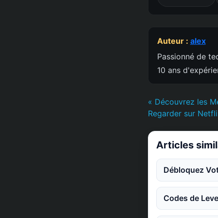
Auteur :
alex
Passionné de tec
10 ans d'expéri
« Découvrez les Me
Regarder sur Netfl
Articles simi
Débloquez Votr
Codes de Leve