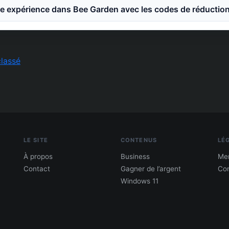
e expérience dans Bee Garden avec les codes de réductio
lassé
LE SITE
CONTENUS
LÉ
À propos
Business
Men
Contact
Gagner de l’argent
Con
Windows 11