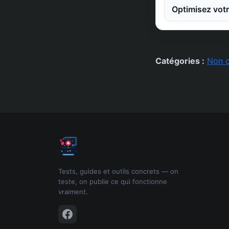
Optimisez votr
Catégories :
Non c
Tests, guides et outils concrets — on
teste, on publie ce qui fonctionne
vraiment.