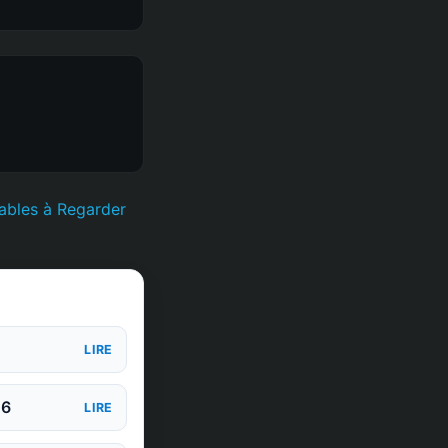
ables à Regarder
LIRE
26
LIRE