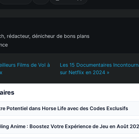
h, rédacteur, dénicheur de bons plans
ence
illeurs Films de Vol à
Les 15 Documentaires Incontourn
ix
sur Netflix en 2024 »
laires
e Potentiel dans Horse Life avec des Codes Exclusifs
ling Anime : Boostez Votre Expérience de Jeu en Août 20