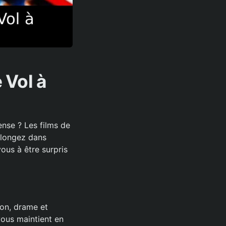
 Vol à
ense ? Les films de
plongez dans
ous à être surpris
ion, drame et
ous maintient en