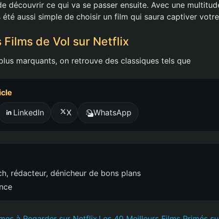
de découvrir ce qui va se passer ensuite. Avec une multitud
is été aussi simple de choisir un film qui saura captiver votre
 Films de Vol sur Netflix
 plus marquants, on retrouve des classiques tels que
icle
LinkedIn
X
WhatsApp
h, rédacteur, dénicheur de bons plans
ence
imes à Regarder sur Netflix
Les 40 Meilleurs Films Primés su