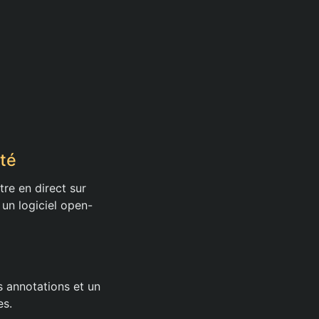
ité
re en direct sur
un logiciel open-
s annotations et un
es.