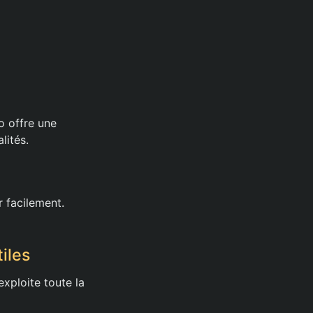
o offre une
lités.
r facilement.
iles
exploite toute la