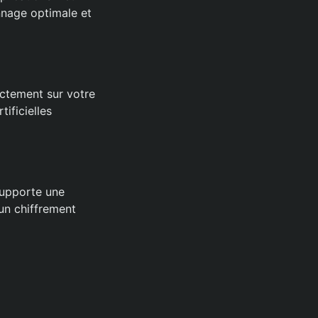
nnage optimale et
ectement sur votre
ificielles
 supporte une
 un chiffrement