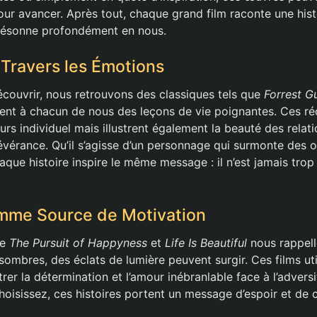
our avancer. Après tout, chaque grand film raconte une hist
résonne profondément en nous.
Travers les Émotions
découvrir, nous retrouvons des classiques tels que
Forrest 
uent à chacun de nous des leçons de vie poignantes. Ces ré
rs individuel mais illustrent également la beauté des relat
sévérance. Qu’il s’agisse d’un personnage qui surmonte des 
aque histoire inspire le même message : il n’est jamais tro
omme Source de Motivation
me
The Pursuit of Happyness
et
Life Is Beautiful
nous rappel
mbres, des éclats de lumière peuvent surgir. Ces films util
trer la détermination et l’amour inébranlable face à l’adversi
oisissez, ces histoires portent un message d’espoir et de 