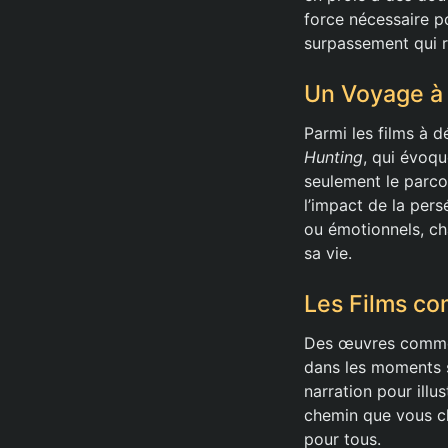
force nécessaire p
surpassement qui 
Un Voyage à 
Parmi les films à 
Hunting
, qui évoq
seulement le parcou
l’impact de la per
ou émotionnels, ch
sa vie.
Les Films c
Des œuvres com
dans les moments so
narration pour illus
chemin que vous ch
pour tous.