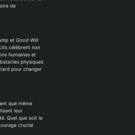
oire de
Gump
et
Good Will
cits célèbrent non
ions humaines et
obstacles physiques
p tard pour changer
lent que même
isent leur
té. Quel que soit le
courage crucial