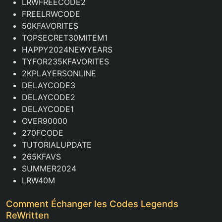
LRWFREECODE2
FREELRWCODE
50KFAVORITES
TOPSECRET30MITEM1
HAPPY2024NEWYEARS
TYFOR235KFAVORITES
2KPLAYERSONLINE
DELAYCODE3
DELAYCODE2
DELAYCODE1
OVER90000
270FCODE
TUTORIALUPDATE
265KFAVS
SUMMER2024
LRW40M
Comment Échanger les Codes Legends
ReWritten