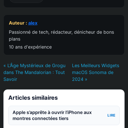
Auteur :
alex
Passionné de tech, rédacteur, dénicheur de bons
plans
10 ans d'expérience
« L’Âge Mystérieux de Grogu
Les Meilleurs Widgets
dans The Mandalorian : Tout
macOS Sonoma de
Savoir
2024 »
Articles similaires
Apple s’apprête à ouvrir l’iPhone aux
LIRE
montres connectées tiers