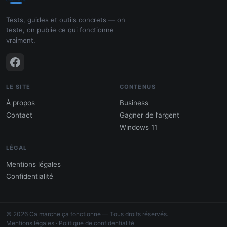
Tests, guides et outils concrets — on
teste, on publie ce qui fonctionne
vraiment.
LE SITE
CONTENUS
À propos
Business
Contact
Gagner de l’argent
Windows 11
LÉGAL
Mentions légales
Confidentialité
PDF : 10 Méthodes pour gagner de
l'argent
© 2026 Ca marche ça fonctionne — Tous droits réservés.
Gagne 300 € – 5 000 € / mois · Guide testé
Mentions légales
·
Politique de confidentialité