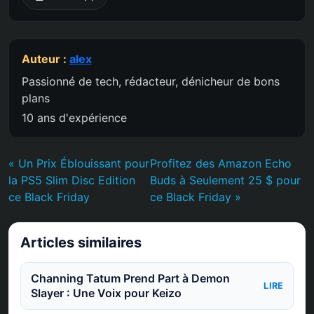
Auteur :
alex
Passionné de tech, rédacteur, dénicheur de bons
plans
10 ans d'expérience
« Un Prix Éblouissant pour
Profitez des Amazon Echo
la PS5 Slim Disc Edition
Buds à Seulement 25 $ pour
ce Black Friday
ce Black Friday »
Articles similaires
Channing Tatum Prend Part à Demon
LIRE
Slayer : Une Voix pour Keizo