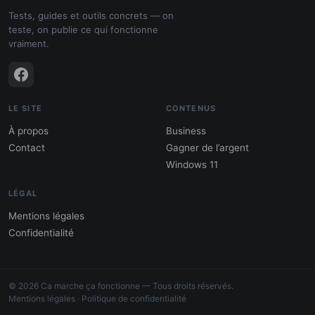
Tests, guides et outils concrets — on
teste, on publie ce qui fonctionne
vraiment.
LE SITE
CONTENUS
À propos
Business
Contact
Gagner de l’argent
Windows 11
LÉGAL
Mentions légales
Confidentialité
PDF : 10 Méthodes pour gagner de
l'argent
© 2026 Ca marche ça fonctionne — Tous droits réservés.
Gagne 300 € – 5 000 € / mois · Guide testé
Mentions légales
·
Politique de confidentialité