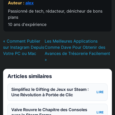
Auteur :
alex
Passionné de tech, rédacteur, dénicheur de bons
plans
10 ans d'expérience
« Comment Publier
Les Meilleures Applications
sur Instagram Depuis
Comme Dave Pour Obtenir des
Votre PC ou Mac
Avances de Trésorerie Facilement
»
Articles similaires
Simplifiez le Gifting de Jeux sur Steam :
LIRE
Une Révolution à Portée de Clic
Valve Rouvre le Chapitre des Consoles
LIRE
avec le Steam Frame