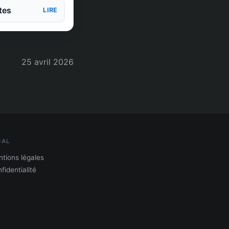
tes
LIRE
25 avril 2026
GAL
tions légales
fidentialité