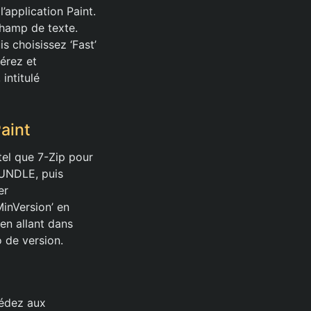
application Paint.
hamp de texte.
s choisissez ‘Fast’
pérez et
intitulé
Paint
n tel que 7-Zip pour
BUNDLE, puis
er
MinVersion’ en
 en allant dans
o de version.
cédez aux