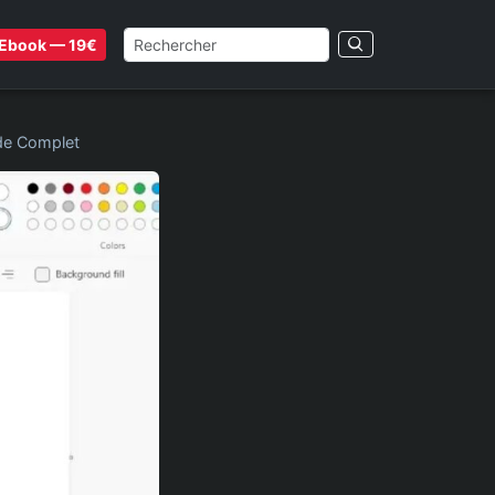
Ebook — 19€
ide Complet