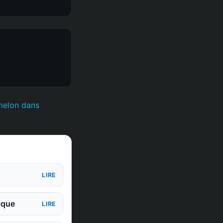
melon dans
LIRE
ique
LIRE