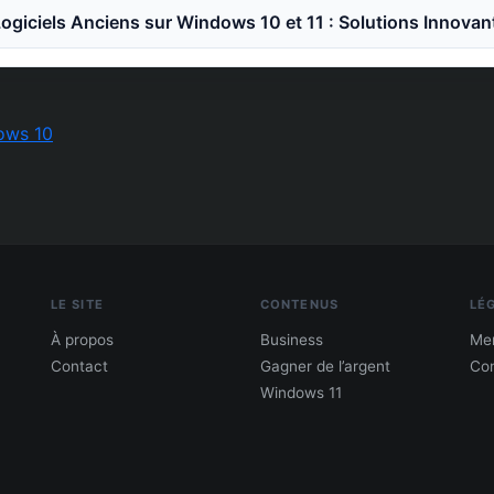
ogiciels Anciens sur Windows 10 et 11 : Solutions Innovan
ows 10
LE SITE
CONTENUS
LÉ
À propos
Business
Men
Contact
Gagner de l’argent
Con
Windows 11