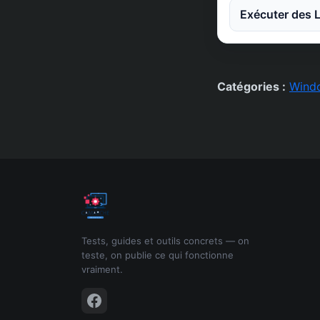
Exécuter des L
Catégories :
Wind
Tests, guides et outils concrets — on
teste, on publie ce qui fonctionne
vraiment.