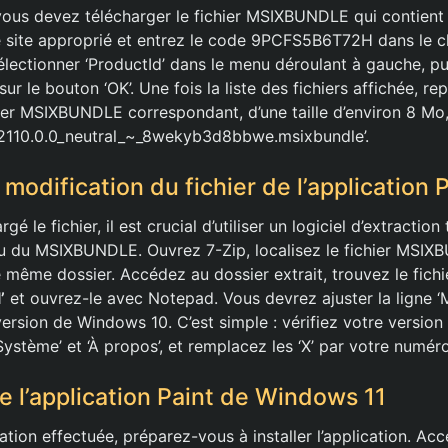
us devez télécharger le fichier MSIXBUNDLE qui contient l’
 site approprié et entrez le code 9PCFS5B6T72H dans le c
lectionner ‘ProductId’ dans le menu déroulant à gauche, pui
sur le bouton ‘OK’. Une fois la liste des fichiers affichée, re
ier MSIXBUNDLE correspondant, d’une taille d’environ 8 Mo, 
1.2110.0.0_neutral_~_8wekyb3d8bbwe.msixbundle’.
 modification du fichier de l’application 
gé le fichier, il est crucial d’utiliser un logiciel d’extractio
u du MSIXBUNDLE. Ouvrez 7-Zip, localisez le fichier MSIX
 même dossier. Accédez au dossier extrait, trouvez le fichi
’
et ouvrez-le avec Notepad. Vous devrez ajuster la ligne ‘
ersion de Windows 10. C’est simple : vérifiez votre version
‘Système’ et ‘À propos’, et remplacez les ‘X’ par votre numér
de l’application Paint de Windows 11
ation effectuée, préparez-vous à installer l’application. Ac