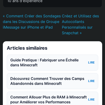
10 ans d'expérience
« Comment Créer des Sondages
Créez et Utilisez des
dans les Discussions de Groupe
Autocollants
iMessage sur iPhone et iPad
Personnalisés sur
Snapchat »
Articles similaires
Guide Pratique : Fabriquer une Échelle
LIRE
dans Minecraft
Découvrez Comment Trouver des Camps
LIRE
Abandonnés dans Minecraft
Comment Allouer Plus de RAM à Minecraft
LIRE
pour Améliorer vos Performances