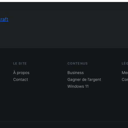
raft
LE SITE
CONTENUS
LÉ
À propos
Business
Men
Contact
Gagner de l’argent
Con
Windows 11
PDF : 10 Méthodes pour gagner de l'argent
Gagne 300 € – 5 000 € / mois · Guide testé