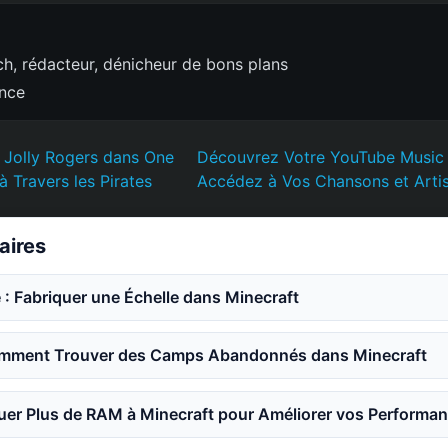
h, rédacteur, dénicheur de bons plans
ence
s Jolly Rogers dans One
Découvrez Votre YouTube Music
à Travers les Pirates
Accédez à Vos Chansons et Artis
laires
 : Fabriquer une Échelle dans Minecraft
mment Trouver des Camps Abandonnés dans Minecraft
er Plus de RAM à Minecraft pour Améliorer vos Performa