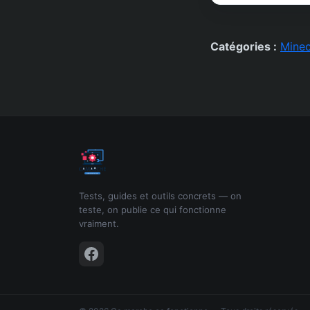
Catégories :
Minec
Tests, guides et outils concrets — on
teste, on publie ce qui fonctionne
vraiment.