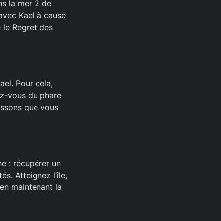
ns la mer 2 de
 avec Kael à cause
e le Regret des
ael. Pour cela,
ez-vous du phare
oissons que vous
he : récupérer un
. Atteignez l’île,
 en maintenant la