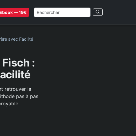
Ebook — 19€
ère avec Facilité
Fisch :
acilité
t retrouver la
éthode pas à pas
croyable.