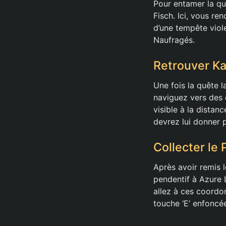
Pour entamer la qu
Fisch. Ici, vous re
d’une tempête viole
Naufragés.
Retrouver Ka
Une fois la quête l
naviguez vers des
visible à la distan
devrez lui donner 
Collecter le
Après avoir remis l
pendentif à Azure 
allez à ces coordo
touche ‘E’ enfoncé