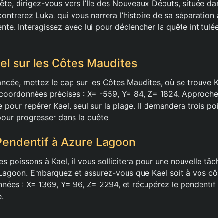
ête, dirigez-vous vers l’Île des Nouveaux Débuts, située da
ncontrerez Luka, qui vous narrera l’histoire de sa séparation
nte. Interagissez avec lui pour déclencher la quête intitulé
el sur les Côtes Maudites
ancée, mettez le cap sur les Côtes Maudites, où se trouve K
 coordonnées précises : X= -559, Y= 84, Z= 1824. Approch
ce pour repérer Kael, seul sur la plage. Il demandera trois p
pour progresser dans la quête.
 Pendentif à Azure Lagoon
es poissons à Kael, il vous sollicitera pour une nouvelle tâc
Lagoon. Embarquez et assurez-vous que Kael soit à vos côtés
nnées : X= 1369, Y= 96, Z= 2294, et récupérez le pendentif
e.