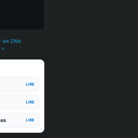
r les DMs
 »
LIRE
LIRE
ces
LIRE