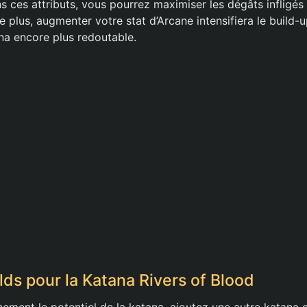
s ces attributs, vous pourrez maximiser les dégâts infligé
 plus, augmenter votre stat d’Arcane intensifiera le build-
na encore plus redoutable.
lds pour la Katana Rivers of Blood
inement le potentiel de la katana, ajoutez une autre katan