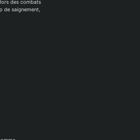
s lors des combats
up de saignement,
a comme