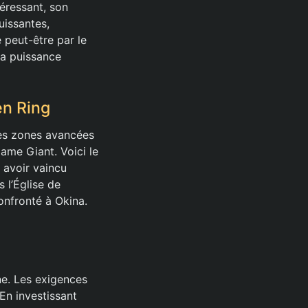
éressant, son
uissantes,
 peut-être par le
la puissance
en Ring
les zones avancées
Flame Giant. Voici le
 avoir vaincu
 l’Église de
onfronté à Okina.
ane. Les exigences
En investissant