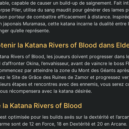
ble, capable de causer un build-up de saignement. Fait int
rpse Piler, utilise du sang maudit pour générer des lames p
 son porteur de combattre efficacement à distance. Inspirée
n japonais Muramasa, cette katana incarne la dualité entre 
nger qu’elle représente.
nir la Katana Rivers of Blood dans Eld
atana Rivers of Blood, les joueurs doivent progresser dans 
al d’affronter Okina, l’envahisseur, avant de vaincre le boss 
commencez par atteindre la zone du Mont des Géants après
vez le Site de Grâce des Ruines de Zamor et progressez vers
ieurs étapes et rencontres avec des ennemis, vous serez c
i vous récompensera avec la katana désirée.
e la Katana Rivers of Blood
est optimisée pour les builds axés sur la dextérité et l’arc
arme sont de 12 en Force, 18 en Dextérité et 20 en Arcane. 