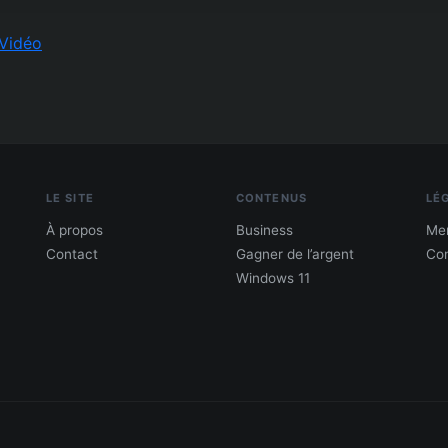
Vidéo
LE SITE
CONTENUS
LÉ
À propos
Business
Men
Contact
Gagner de l’argent
Con
Windows 11
PDF : 10 Méthodes pour gagner de l'argent
Gagne 300 € – 5 000 € / mois · Guide testé