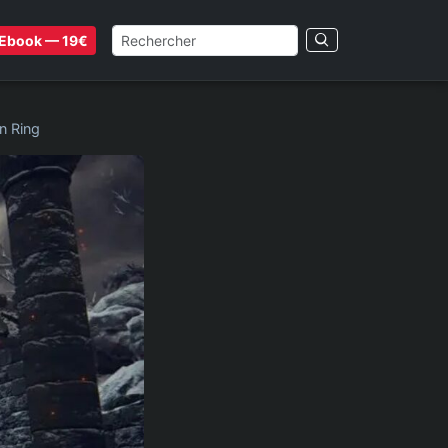
Ebook — 19€
n Ring