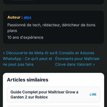
Auteur :
alex
Passionné de tech, rédacteur, dénicheur de bons
plans
10 ans d'expérience
« Découverte de Meta AI sur
8 Conseils et Astuces
WhatsApp : Ce qu’il peut et
Étonnants pour Maîtriser
ne peut pas faire
Clove dans Valorant »
Articles similaires
Guide Complet pour Maîtriser Grow a
LIRE
Garden 2 sur Roblox