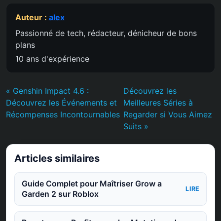
Auteur :
alex
Passionné de tech, rédacteur, dénicheur de bons
plans
10 ans d'expérience
« Genshin Impact 4.6 :
Découvrez les
Découvrez les Événements et
Meilleures Séries à
Récompenses Incontournables
Regarder si Vous Aimez
Suits »
Articles similaires
Guide Complet pour Maîtriser Grow a
LIRE
Garden 2 sur Roblox