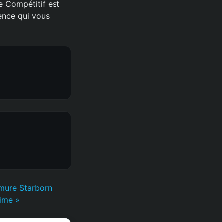
e Compétitif est
ience qui vous
rmure Starborn
time »