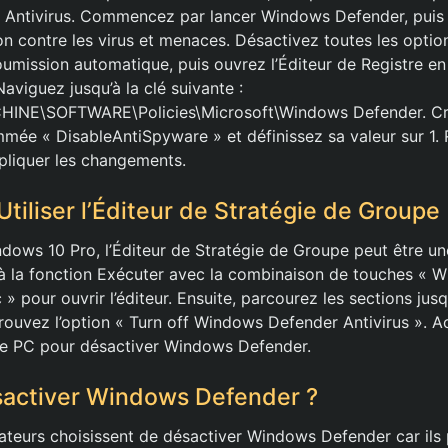
Antivirus. Commencez par lancer Windows Defender, puis
on contre les virus et menaces. Désactivez toutes les optio
oumission automatique, puis ouvrez l’Éditeur de Registre en
Naviguez jusqu’à la clé suivante :
NE\SOFTWARE\Policies\Microsoft\Windows Defender. Cré
ée « DisableAntiSpyware » et définissez sa valeur sur 1.
pliquer les changements.
tiliser l’Éditeur de Stratégie de Groupe
ndows 10 Pro, l’Éditeur de Stratégie de Groupe peut être un
à la fonction Exécuter avec la combinaison de touches « Wi
» pour ouvrir l’éditeur. Ensuite, parcourez les sections ju
ouvez l’option « Turn off Windows Defender Antivirus ». Ac
re PC pour désactiver Windows Defender.
sactiver Windows Defender ?
ateurs choisissent de désactiver Windows Defender car ils 