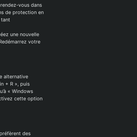
 rendez-vous dans
ns de protection en
 tant
ez une nouvelle
 Redémarrez votre
e alternative
n + R », puis
squ’à « Windows
tivez cette option
préfèrent des