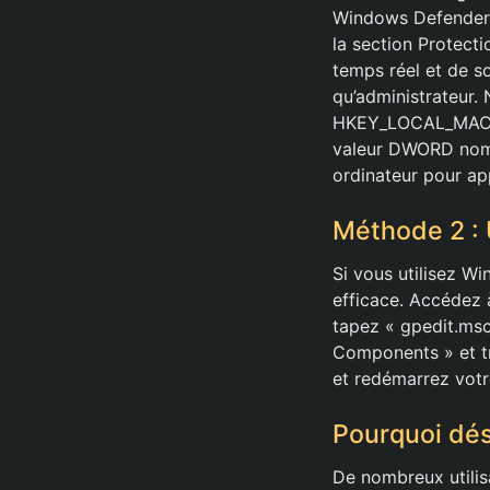
Windows Defender 
la section Protecti
temps réel et de s
qu’administrateur. 
HKEY_LOCAL_MACHI
valeur DWORD nomm
ordinateur pour ap
Méthode 2 : U
Si vous utilisez Wi
efficace. Accédez 
tapez « gpedit.msc 
Components » et tr
et redémarrez vot
Pourquoi dé
De nombreux utilis