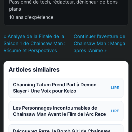
Passionné de tech, rédacteur, dénicheur de bons
plans
10 ans d'expérience
« Analyse de la Finale de la
Continuer l’aventure de
Saison 1 de Chainsaw Man :
Chainsaw Man : Manga
Résumé et Perspectives
après l’Anime »
Articles similaires
Channing Tatum Prend Part à Demon
LIRE
Slayer : Une Voix pour Keizo
Les Personnages Incontournables de
LIRE
Chainsaw Man Avant le Film de l’Arc Reze
Découvrez Reze, la Bomb Girl de Chainsaw