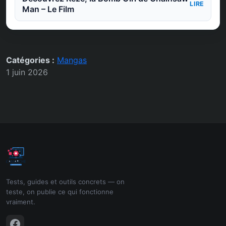
LIRE
Man – Le Film
Catégories :
Mangas
1 juin 2026
Tests, guides et outils concrets — on
teste, on publie ce qui fonctionne
vraiment.