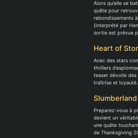
Alors qu’elle se ba
quête pour retrouve
rebondissements à 
(interprété par He
sortie est prévue 
Heart of Ston
Avec des stars co
thrillers d’espionn
teaser dévoile des 
traîtrise et loyaut
Slumberland
Preparez-vous à p
devient un véritab
une quête touchant
de Thanksgiving 2