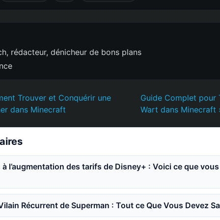
h, rédacteur, dénicheur de bons plans
ence
nt Trouver et Conquérir une
Guide Complet pour T
er dans Minecraft
Wart dans Minecraft 
laires
à l’augmentation des tarifs de Disney+ : Voici ce que vou
e Vilain Récurrent de Superman : Tout ce Que Vous Devez Sa