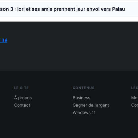
son 3 : Iori et ses amis prennent leur envol vers Palau
lité
LE SITE
CONTENUS
LÉ
À propos
Business
Men
Contact
Gagner de l’argent
Con
Windows 11