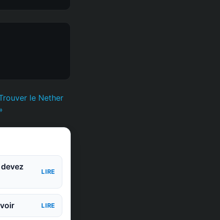
rouver le Nether
»
s devez
LIRE
voir
LIRE