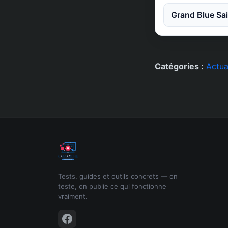
Grand Blue Sai
Catégories :
Actua
Tests, guides et outils concrets — on
teste, on publie ce qui fonctionne
vraiment.