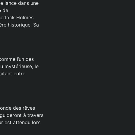
 se lance dans une
e de
Sherlock Holmes
re historique. Sa
 comme l’un des
eu mystérieuse, le
pitant entre
monde des rêves
guideront à travers
r est attendu lors