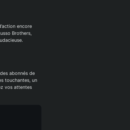
d’action encore
Russo Brothers,
audacieuse.
 des abonnés de
res touchantes, un
ez vos attentes