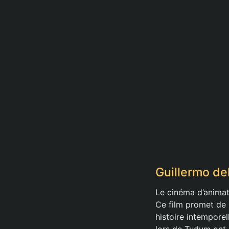
Guillermo de
Le cinéma d’anima
Ce film promet de r
histoire intemporel
lors de Tudum ont 