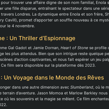
t pour trouver une affaire digne de son nom familial, Enola
r une fille disparue, entraînant le spectateur dans une séri
travers Londres. La dynamique entre Enola et son frère, 
nry Cavill), promet d’apporter un souffle nouveau à ce mystè
pour le 4 novembre.
e : Un Thriller d’Espionnage
mme Gal Gadot et Jamie Dornan,
Heart of Stone
se profile
age les plus attendus. Bien que son intrigue reste quelque p
scènes d’action captivantes, et nous fait espérer un jeu pal
é. Ce film sera disponible sur la plateforme dès 2023.
 : Un Voyage dans le Monde des Rêves
longer dans une autre dimension avec
Slumberland
, où le 
le terrain d’aventure. Jason Momoa et Marlow Barkley nous 
e où les souvenirs et la magie se mêlent. Ce film enchanteu
022.