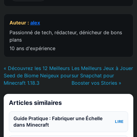
Auteur :
alex
Passionné de tech, rédacteur, dénicheur de bons
plans
10 ans d'expérience
« Découvrez les 12 Meilleurs
Les Meilleurs Jeux à Jouer
Seed de Biome Neigeux pour
sur Snapchat pour
Minecraft 1.18.3
Booster vos Stories »
Articles similaires
Guide Pratique : Fabriquer une Échelle
LIRE
dans Minecraft