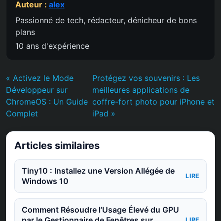
Auteur :
alex
Passionné de tech, rédacteur, dénicheur de bons
plans
10 ans d'expérience
« Activez le Mode
Protégez vos souvenirs : Les
Développeur sur
meilleures applications de
ChromeOS : Un Guide
coffre-fort photo pour iPhone et
Complet
iPad »
Articles similaires
Tiny10 : Installez une Version Allégée de
LIRE
Windows 10
Comment Résoudre l’Usage Élevé du GPU
par le Gestionnaire de Fenêtres sur
LIRE