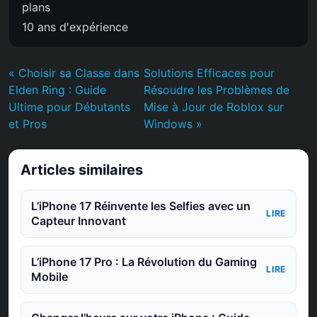
plans
10 ans d'expérience
« Choisir sa Classe dans
Solutions Efficaces pour
Elden Ring : Guide
Résoudre les Problèmes de
Ultime pour Débutants
Mise à Jour de Roblox sur
et Pros
Windows »
Articles similaires
L’iPhone 17 Réinvente les Selfies avec un
LIRE
Capteur Innovant
L’iPhone 17 Pro : La Révolution du Gaming
LIRE
Mobile