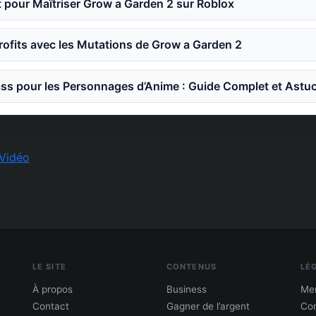
 pour Maîtriser Grow a Garden 2 sur Roblox
ofits avec les Mutations de Grow a Garden 2
ss pour les Personnages d’Anime : Guide Complet et Astu
Vidéo
LE SITE
CONTENUS
LÉ
À propos
Business
Men
Contact
Gagner de l’argent
Con