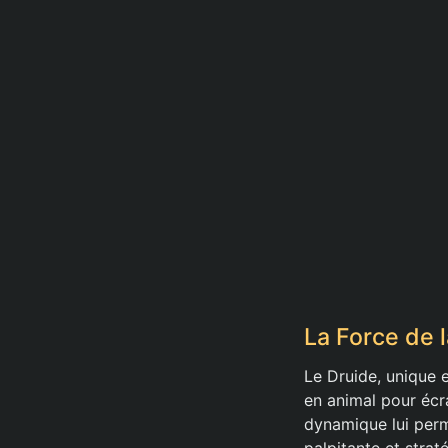
La Force de 
Le Druide, unique 
en animal pour écr
dynamique lui perm
palpitante et strat