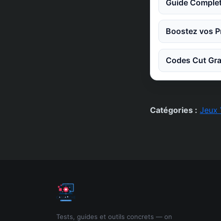
Guide Complet
Boostez vos Pr
Codes Cut Gra
Catégories :
Jeux 
Tests, guides et outils concrets — on