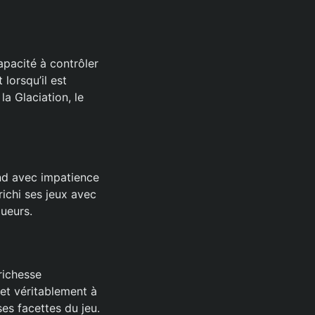
apacité à contrôler
 lorsqu’il est
a Glaciation, le
nd avec impatience
richi ses jeux avec
oueurs.
richesse
met véritablement à
ses facettes du jeu.