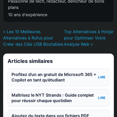
Passionné de tech, rédacteur, dénicheur de bons
plans
10 ans d'expérience
« Les 10 Meilleures
Top Alternatives à Hotjar
Alternatives à Rufus pour
pour Optimiser Votre
Créer des Clés USB Bootables
Analyse Web »
Articles similaires
Profitez d’un an gratuit de Microsoft 365 +
LIRE
Copilot en tant qu’étudiant
Maîtrisez le NYT Strands : Guide complet
LIRE
pour réussir chaque quotidien
Ajoutez du texte dans vos fichiers PDF