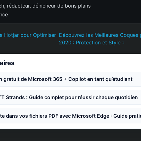
h, rédacteur, dénicheur de bons plans
ence
 à Hotjar pour Optimiser
Découvrez les Meilleures Coques 
2020 : Protection et Style »
laires
an gratuit de Microsoft 365 + Copilot en tant qu’étudiant
YT Strands : Guide complet pour réussir chaque quotidien
te dans vos fichiers PDF avec Microsoft Edge : Guide prat