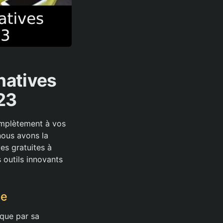
natives
23
omplètement à vos
nous avons la
es gratuites à
 outils innovants
ée
rque par sa