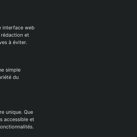
e interface web
e rédaction et
es à éviter.
ne simple
ariété du
ure unique. Que
is accessible et
onctionnalités.