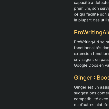
capacité à détecter
premium, son servic
ce qui facilite son
la plupart des utili
ProWritingAid
ProWritingAid se p
fonctionnalités dan
extension fonction
envisagent un pass
Google Docs en val
Ginger : Boos
Ginger est un assis
suggestions context
compatibilité avec 
ou d’autres platefo