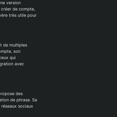
une version
ns créer de compte,
vère très utile pour
t de multiples
compte, son
ceux qui
gration avec
 propose des
ation de phrase. Sa
e réseaux sociaux