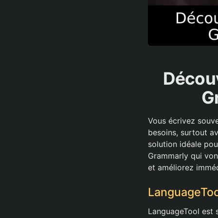
Découv
G
Vous écrivez souv
besoins, surtout av
solution idéale pou
Grammarly qui vont
et améliorez imméd
LanguageTool
LanguageTool est s