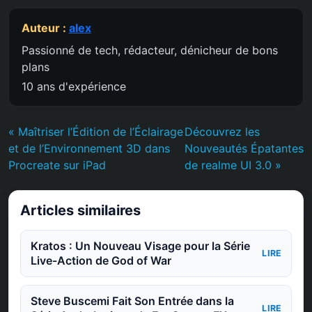
Auteur :
alex
Passionné de tech, rédacteur, dénicheur de bons
plans
10 ans d'expérience
« Maîtriser l’Édition de l’Éclairage
Découvrez les
et de l’Environnement 3D dans
Nouveautés Épatantes
Procreate sur iPad
de realme UI 3.0 »
Articles similaires
Kratos : Un Nouveau Visage pour la Série
LIRE
Live-Action de God of War
Steve Buscemi Fait Son Entrée dans la
LIRE