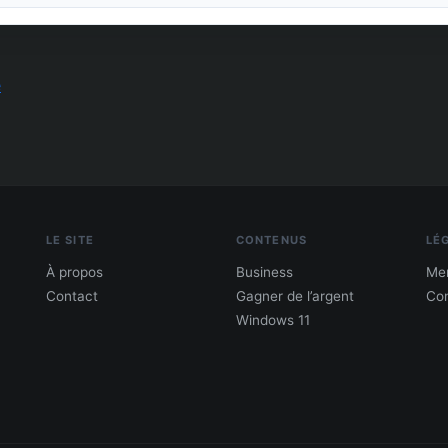
e
LE SITE
CONTENUS
LÉ
À propos
Business
Men
Contact
Gagner de l’argent
Con
Windows 11
PDF : 10 Méthodes pour gagner de l'argent