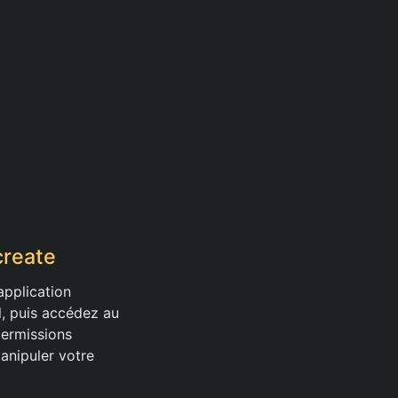
create
pplication
l, puis accédez au
permissions
anipuler votre