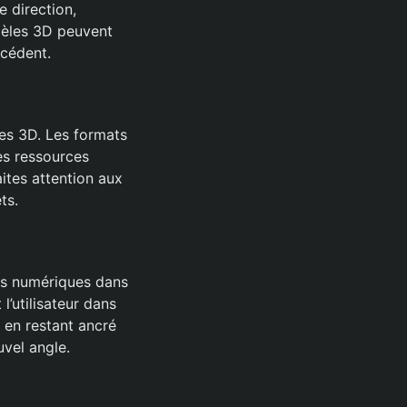
 direction,
odèles 3D peuvent
écédent.
es 3D. Les formats
es ressources
ites attention aux
ts.
ts numériques dans
l’utilisateur dans
t en restant ancré
uvel angle.