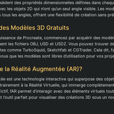
sèdent des propriétés dimensionnelles définies dans chaque
vec les objets 2D qui n’ont qu’un seul angle visible. Les m
s tous les angles, offrant une flexibilité de création sans pr
des Modèles 3D Gratuits
puissance de Procreate, commencez par acquérir des modèl
ent les fichiers OBJ, USD et USDZ. Vous pouvez trouver d
sites comme TurboSquid, Sketchfab et CGTrader. Cela dit, fa
vous que les modèles sont libres d’utilisation pour vos proje
e la Réalité Augmentée (AR)?
ée est une technologie interactive qui superpose des obje
rairement à la Réalité Virtuelle, qui immerge complètement 
ctif, l’AR permet d’interagir avec des éléments virtuels tou
st l’outil parfait pour visualiser des créations 3D sous un no