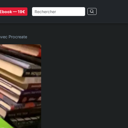
Ebook — 19€
avec Procreate