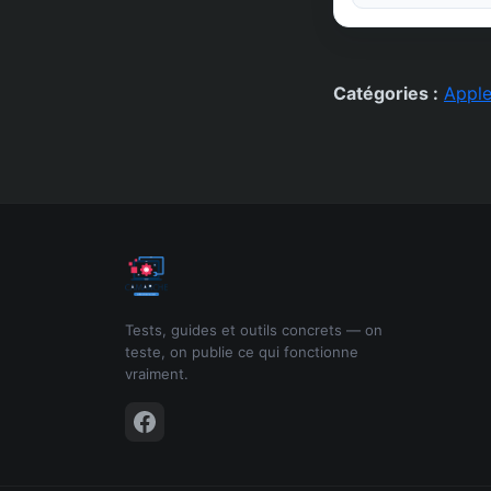
Catégories :
Appl
Tests, guides et outils concrets — on
teste, on publie ce qui fonctionne
vraiment.