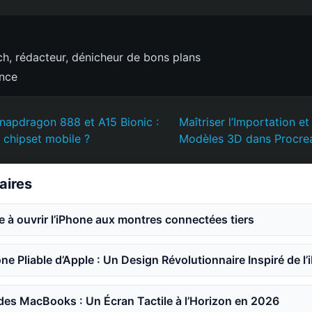
h, rédacteur, dénicheur de bons plans
ence
napdragon 888 et A15 Bionic :
Maîtriser l’Importation et
r chipset mobile ?
Modèles 3D dans Procre
laires
e à ouvrir l’iPhone aux montres connectées tiers
ne Pliable d’Apple : Un Design Révolutionnaire Inspiré de l’
des MacBooks : Un Écran Tactile à l’Horizon en 2026