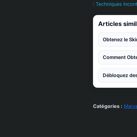
: Techniques Incon
Articles simi
Obtenez le Ski
Comment Obten
Débloquez des
Catégories :
Marve