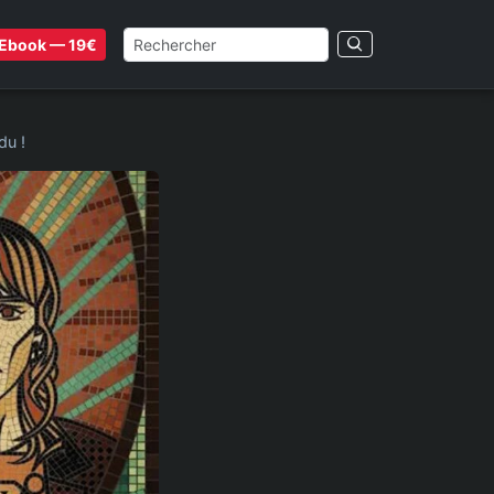
Ebook — 19€
du !