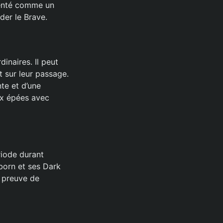
senté comme un
lder le Brave.
inaires. Il peut
 sur leur passage.
nte et d’une
ux épées avec
riode durant
born et ses Dark
e preuve de