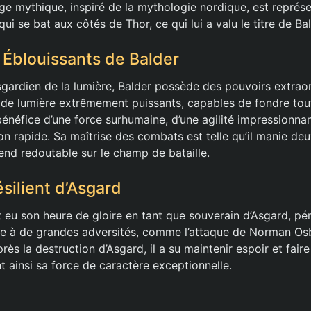
e mythique, inspiré de la mythologie nordique, est repré
qui se bat aux côtés de Thor, ce qui lui a valu le titre de Ba
 Éblouissants de Balder
gardien de la lumière, Balder possède des pouvoirs extraord
x de lumière extrêmement puissants, capables de fondre tout
 bénéfice d’une force surhumaine, d’une agilité impressionna
on rapide. Sa maîtrise des combats est telle qu’il manie de
rend redoutable sur le champ de bataille.
silient d’Asgard
 eu son heure de gloire en tant que souverain d’Asgard, pé
 face à de grandes adversités, comme l’attaque de Norman Os
s la destruction d’Asgard, il a su maintenir espoir et fair
ant ainsi sa force de caractère exceptionnelle.