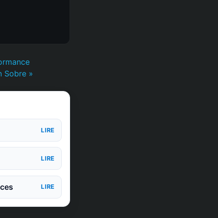
formance
n Sobre »
LIRE
LIRE
nces
LIRE