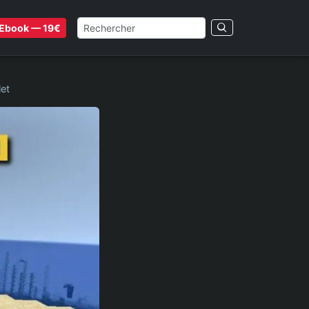
Ebook — 19€
et