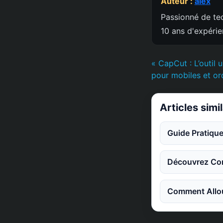
Auteur :
alex
Passionné de tec
10 ans d'expéri
« CapCut : L’outil 
pour mobiles et or
Articles simi
Guide Pratique
Découvrez Co
Comment Allou