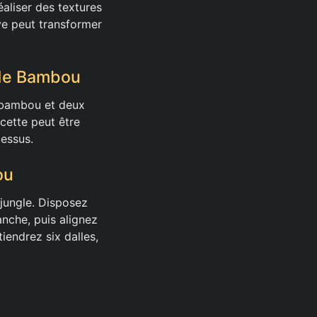
éaliser des textures
ve peut transformer
 de Bambou
e bambou et deux
cette peut être
cessus.
ou
jungle. Disposez
nche, puis alignez
iendrez six dalles,