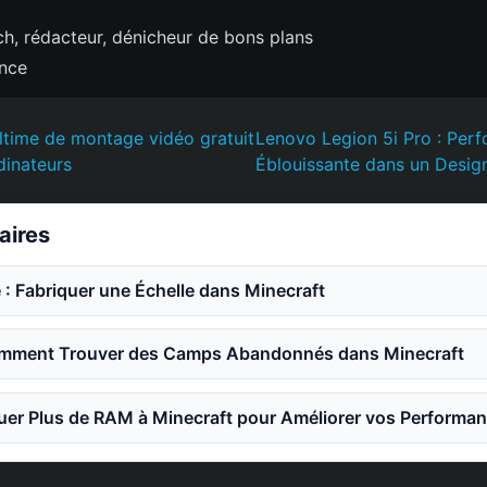
h, rédacteur, dénicheur de bons plans
ence
ultime de montage vidéo gratuit
Lenovo Legion 5i Pro : Per
dinateurs
Éblouissante dans un Desig
laires
 : Fabriquer une Échelle dans Minecraft
mment Trouver des Camps Abandonnés dans Minecraft
er Plus de RAM à Minecraft pour Améliorer vos Performa